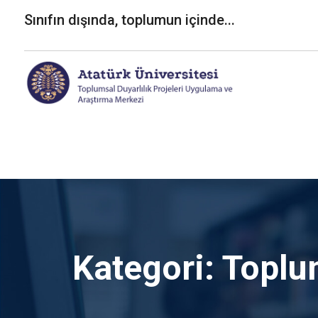
Skip
Sınıfın dışında, toplumun içinde...
to
content
Kategori:
Toplum