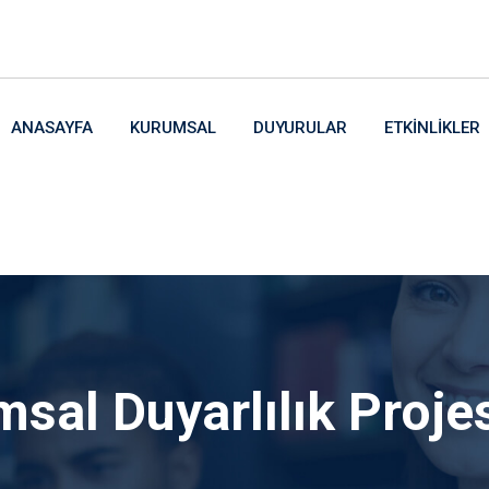
ANASAYFA
KURUMSAL
DUYURULAR
ETKINLIKLER
sal Duyarlılık Proje