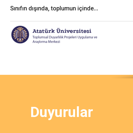
Skip
Sınıfın dışında, toplumun içinde...
to
content
Duyurular